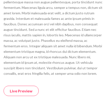
pellentesque massa non augue pellentesque, porta tincidunt nunc
fermentum. Maecenas ligula arcu, semper a tempus non, dictum sit
amet lorem. Morbi malesuada erat velit, a dictum justo rutrum
gravida. Interdum et malesuada fames ac ante ipsum primis in
faucibus. Donec accumsan orci vel nibh dapibus, non consequat
augue tincidunt. Sed a nunc et elit efficitur faucibus. Etiam nec
risus iaculis, mattis sapien in, lobortis leo. Maecenas id ullamcorper
massa, ac volutpat justo. Phasellus eu eleifend massa, ac
fermentum eros. Integer aliquam sit amet nulla id bibendum. Morbi
elementum tristique magna, id rhoncus dui dictum elementum.
Aliquam non arcu ut ex tristique malesuada. Nunc libero mi,
elementum id ipsum at, molestie rhoncus augue. Ut vehicula
suscipit libero non tincidunt. Vestibulum pulvinar, dui ut tempor
convallis, erat eros fringilla felis, at semper urna odio non lorem.
Live Preview