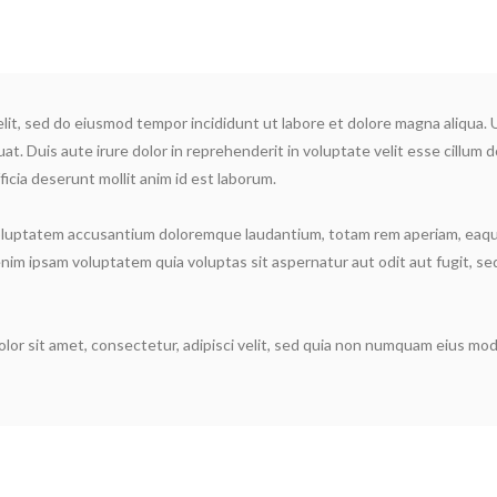
elit, sed do eiusmod tempor incididunt ut labore et dolore magna aliqua.
t. Duis aute irure dolor in reprehenderit in voluptate velit esse cillum do
ficia deserunt mollit anim id est laborum.
voluptatem accusantium doloremque laudantium, totam rem aperiam, eaque 
nim ipsam voluptatem quia voluptas sit aspernatur aut odit aut fugit, s
lor sit amet, consectetur, adipisci velit, sed quia non numquam eius mo