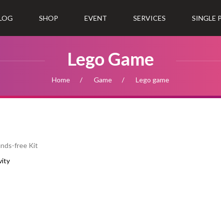
LOG
SHOP
EVENT
SERVICES
SINGLE
Lego Game
Home
Game
Lego game
nds-free Kit
vity