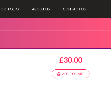
 PORTFOLIO
ABOUT US
CONTACT US
£
30.00
ADD TO CART