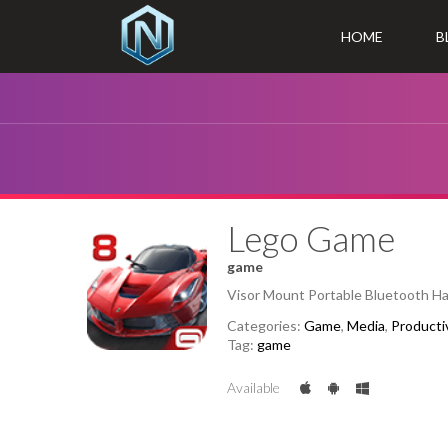
HOME
B
Lego Game
game
Visor Mount Portable Bluetooth Ha
Categories:
Game
,
Media
,
Producti
Tag:
game
Available